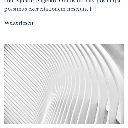
consequatur eligendi. Omnis officiis quis culpa
possimus exercitationem nesciunt […]
Weiterlesen